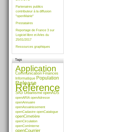
le
Partenaires publics
document
contributeur à la diffusion
"openMairie"
Prestataires
Reportage de France 3 sur
Logiciel libre et Arles du
25/01/2017
Ressources graphiques
Tags
Application
Communication
Finances
Population
Informatique
Release
Référence
SIG
Urbanisme
openADS
openARIA
openAdresse
openAnnuaire
openAssainissement
openCadastre
openCatalogue
openCimetière
openCirculation
openComInterne
openCourrier