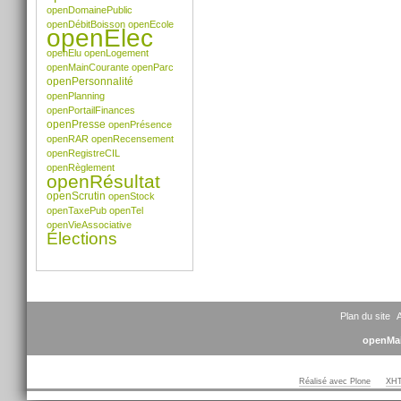
openDomainePublic
openDébitBoisson
openEcole
openElec
openElu
openLogement
openMainCourante
openParc
openPersonnalité
openPlanning
openPortailFinances
openPresse
openPrésence
openRAR
openRecensement
openRegistreCIL
openRèglement
openRésultat
openScrutin
openStock
openTaxePub
openTel
openVieAssociative
Élections
Plan du site
A
openMai
Réalisé avec Plone
XHT