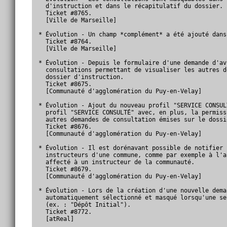
  d'instruction et dans le récapitulatif du dossier.

  Ticket #8765.

  [Ville de Marseille]

* Évolution - Un champ *complément* a été ajouté dans
  Ticket #8764.

  [Ville de Marseille]

* Évolution - Depuis le formulaire d'une demande d'av
  consultations permettant de visualiser les autres d
  dossier d'instruction.

  Ticket #8675.

  [Communauté d'agglomération du Puy-en-Velay]

* Évolution - Ajout du nouveau profil "SERVICE CONSUL
  profil "SERVICE CONSULTÉ" avec, en plus, la permiss
  autres demandes de consultation émises sur le dossi
  Ticket #8676.

  [Communauté d'agglomération du Puy-en-Velay]

* Évolution - Il est dorénavant possible de notifier 
  instructeurs d'une commune, comme par exemple à l'a
  affecté à un instructeur de la communauté.

  Ticket #8679.

  [Communauté d'agglomération du Puy-en-Velay]

* Évolution - Lors de la création d'une nouvelle dema
  automatiquement sélectionné et masqué lorsqu'une se
  (ex. : "Dépôt Initial").

  Ticket #8772.

  [atReal]
