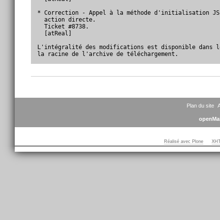
* Correction - Appel à la méthode d'initialisation JS
  action directe.

  Ticket #8738.

  [atReal]

L'intégralité des modifications est disponible dans l
la racine de l'archive de téléchargement.
Actions
sur
le
document
Plan du site
A
openMai
Réalisé avec Plone
XHT