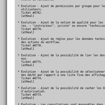
* Évolution - Ajout de permissions par groupe pour le
  utilisateurs.

  Ticket #8782.

  [atReal]

* Évolution - Ajout de la notion de qualité pour les 
  (ex. : "instructeur", juriste" ou encore "technicien
  Ticket #8779.

  [atReal]

* Évolution - Ajout de règles pour les données techni
  des actions du workflow.

  Ticket #8778.

  [atReal]

* Évolution - Ajout de la possibilité de lier les dos
  eux.

  Ticket #8775.

  [atReal]

* Évolution - Ajout de la possibilité de sélectionner
  des DA/DI par rapport à une liste fixe des affichag
  Ticket #8774.

  [atReal]

* Évolution - Ajout de la possibilité de cacher les D
  d'autorisation.

  Ticket #8773.

  [atReal]

* Évolution - Les consultations sont masquables dans 