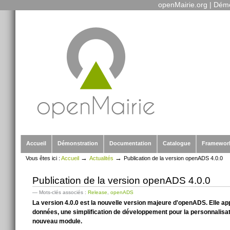
openMairie.org
|
Démo
Outils
Aller
personnels
au
contenu.
|
Aller
à
la
navigation
Sections
Accueil
Démonstration
Documentation
Catalogue
Framewor
→
→
Vous êtes ici :
Accueil
Actualités
Publication de la version openADS 4.0.0
Publication de la version openADS 4.0.0
— Mots-clés associés :
Release
,
openADS
La version 4.0.0 est la nouvelle version majeure d'openADS. Elle ap
données, une simplification de développement pour la personnalisati
nouveau module.