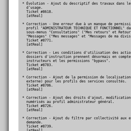
* Évolution - Ajout du descriptif des travaux dans le
  d’usage.

  Ticket #8618.

  [atReal]

* Correction - Une erreur due à un manque de permissi
  profil "ADMINISTRATEUR TECHNIQUE ET FONCTIONNEL" da
  sous-menus "Consultations" ("Mes retours" et Retour
  "Messages" ("Mes messages" et "Messages de ma divis
  Ticket #8771.

  [atReal]

* Correction - Les conditions d'utilisation des actio
  dossiers d'instruction prennent désormais en compte
  instructeurs et les permissions "bypass".

  Ticket #8783.

  [atReal]

* Correction - Ajout de la permission de localisation
  externe) pour les profils des services consultés.

  Ticket #8706.

  [atReal]

* Correction - Ajout des droits d'ajout, modification
  numérisés au profil administrateur général.

  Ticket #8726.

  [atReal]

* Correction - Ajout du filtre par collectivité aux e
  demande.

  Ticket #8739.

  [atReal]
