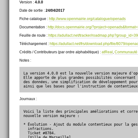
Version :
4.0.0
Date de sortie :
24/04/2017
Fiche catalogue :
http://www.openmairie.org/catalogue/openads
Documentation :
http://docs.openmairie.org/?project=openads&format=
Feuille de route :
https://adullact.net/tracker/roadmap.php?group_id
Téléchargement :
https://adullact.net/frs/download.php/file/8079/opena
Crédits / Contributeurs (par ordre alphabétique) :
atReal
,
Communauté d
Notes :
La version 4.0.0 est la nouvelle version majeure d'op
Elle apporte de plus grandes possibilités concernant 
des données, une simplification de développement pour
ainsi que les bases pour l'instruction de contentieux
Journaux :
Voici la liste des principales améliorations et corre
nouvelle version majeure :

* Évolution - Ajout du module contentieux pour la ges
  infractions.

  Ticket #8784.

  [Ville de Marseille]
