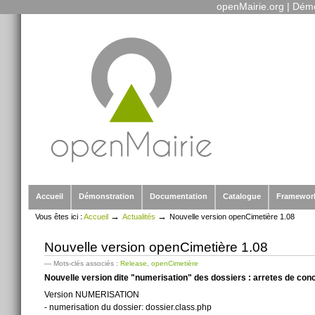
openMairie.org
|
Démo
Outils
Aller
personnels
au
contenu.
|
Aller
à
la
navigation
Sections
Accueil
Démonstration
Documentation
Catalogue
Framewor
→
→
Vous êtes ici :
Accueil
Actualités
Nouvelle version openCimetière 1.08
Nouvelle version openCimetière 1.08
— Mots-clés associés :
Release
,
openCimetière
Nouvelle version dite "numerisation" des dossiers : arretes de conce
Version NUMERISATION
- numerisation du dossier: dossier.class.php