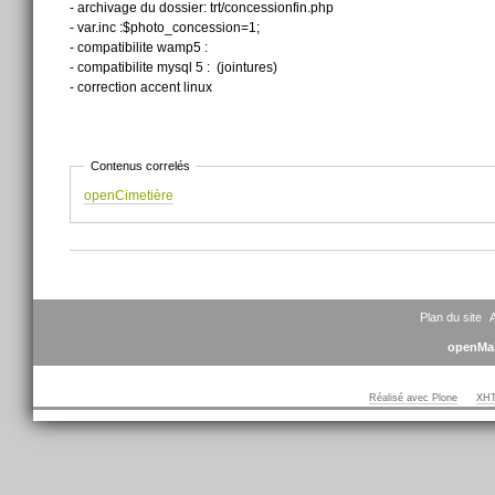
- archivage du dossier: trt/concessionfin.php
- var.inc :$photo_concession=1;
- compatibilite wamp5 :
- compatibilite mysql 5 : (jointures)
- correction accent linux
Contenus correlés
openCimetière
Actions
sur
le
document
Plan du site
A
openMai
Réalisé avec Plone
XHT