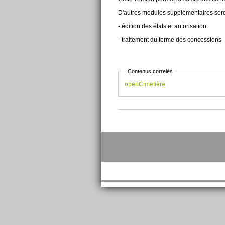
D'autres modules supplémentaires sero
- édition des états et autorisation
- traitement du terme des concessions
Contenus correlés
openCimetière
Actions
sur
le
document