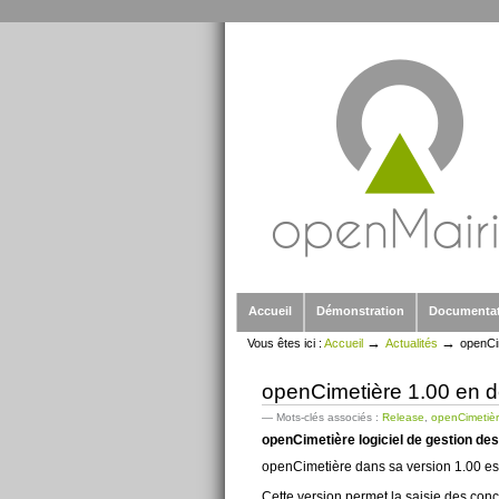
Outils
Aller
personnels
au
contenu.
|
Aller
à
la
navigation
Sections
Accueil
Démonstration
Documenta
→
→
Vous êtes ici :
Accueil
Actualités
openCi
openCimetière 1.00 en 
— Mots-clés associés :
Release
,
openCimetiè
openCimetière logiciel de gestion de
openCimetière dans sa version 1.00 est
Cette version permet la saisie des con