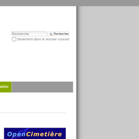
Chercher par
Seulement dans le dossier courant
Recherche avancée…
alités