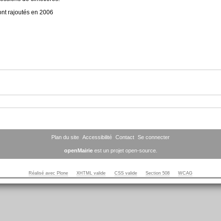
nt rajoutés en 2006
Plan du site
Accessibilité
Contact
Se connecter
openMairie
est un projet open-source.
Réalisé avec Plone
XHTML valide
CSS valide
Section 508
WCAG