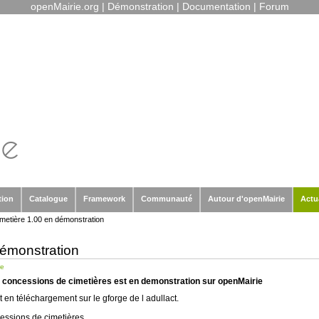
openMairie.org
|
Démonstration
|
Documentation
|
Forum
tion
Catalogue
Framework
Communauté
Autour d'openMairie
Actu
metière 1.00 en démonstration
démonstration
re
s concessions de cimetières est en demonstration sur openMairie
 en téléchargement sur le gforge de l adullact.
cessions de cimetières.