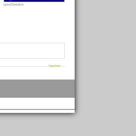
openCimetière
Imprimer