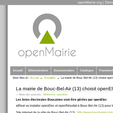
openMairie.org
|
Démo
Outils
Aller
personnels
au
contenu.
|
Aller
à
la
navigation
Sections
Accueil
Démonstration
Documentation
Catalogue
Framewor
→
→
Vous êtes ici :
Accueil
Actualités
La mairie de Bouc-Bel-Air (13) choisit open
La mairie de Bouc-Bel-Air (13) choisit openEl
— Mots-clés associés :
Référence
,
openElec
Les listes électorales Boucaines vont être gérées par openElec
atReal va installer openElec et openRésultat à Bouc-Bel-Air (13) pour 
Site internet de la ville de Bouc-Bel-Air (13) :
http://www.boucbelair.com