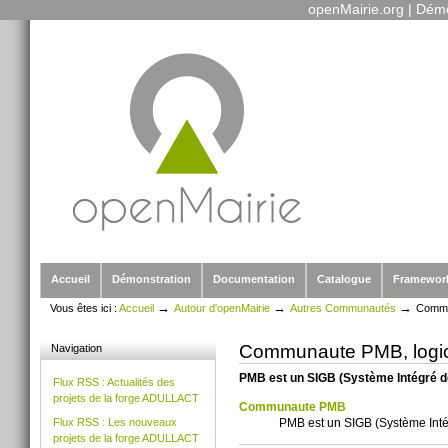
openMairie.org
|
Démo
Outils
Aller
personnels
au
contenu.
|
Aller
à
la
navigation
Sections
Accueil
Démonstration
Documentation
Catalogue
Framewor
→
→
→
Vous êtes ici :
Accueil
Autour d'openMairie
Autres Communautés
Commun
Communaute PMB, logici
Navigation
PMB est un SIGB (Système Intégré de
Flux RSS : Actualités des
projets de la forge ADULLACT
Communaute PMB
PMB est un SIGB (Système Intég
Flux RSS : Les nouveaux
projets de la forge ADULLACT