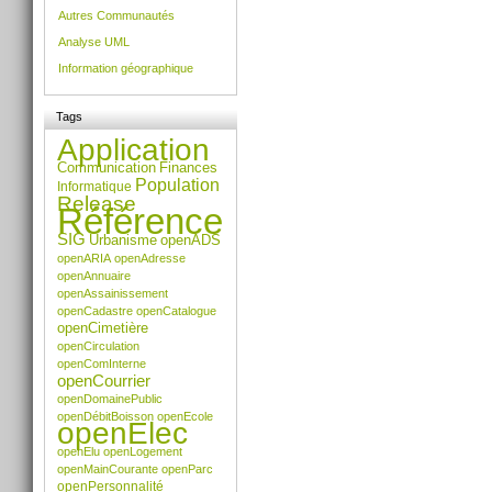
Actions
Autres Communautés
sur
le
Analyse UML
document
Information géographique
Tags
Application
Communication
Finances
Population
Informatique
Release
Référence
SIG
Urbanisme
openADS
openARIA
openAdresse
openAnnuaire
openAssainissement
openCadastre
openCatalogue
openCimetière
openCirculation
openComInterne
openCourrier
openDomainePublic
openDébitBoisson
openEcole
openElec
openElu
openLogement
openMainCourante
openParc
openPersonnalité