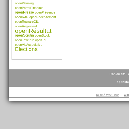
openPlanning
openPortailFinances
openPresse
openPrésence
openRAR
openRecensement
openRegistreCIL
openRèglement
openRésultat
openScrutin
openStock
openTaxePub
openTel
openVieAssociative
Élections
Plan du site
A
openMai
Réalisé avec Plone
XHT