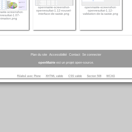
openmairie-screenshot-
openmairie-screenshot-
openresultat-1.12-nouvel-
openresultat-1.12-
airie-screenshot-
interface-de-saisie.png
validation-de-la-saisie.png
nresultat-1.07-
nimation.png
Plan du site
Accessibilité
Contact
Se connecter
openMairie
est un projet open-source.
Réalisé avec Plone
XHTML valide
CSS valide
Section 508
WCAG