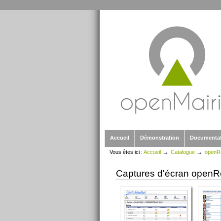
Outils
Aller
personnels
au
contenu.
|
Aller
à
la
navigation
Sections
Accueil
Démonstration
Documenta
→
→
Vous êtes ici :
Accueil
Catalogue
openRé
Captures d'écran openRé