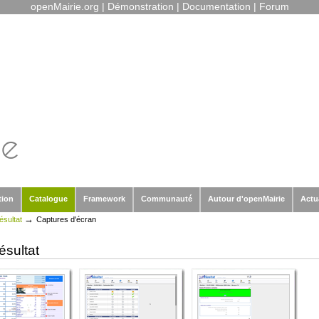
openMairie.org
|
Démonstration
|
Documentation
|
Forum
tion
Catalogue
Framework
Communauté
Autour d'openMairie
Actu
→
sultat
Captures d'écran
sultat