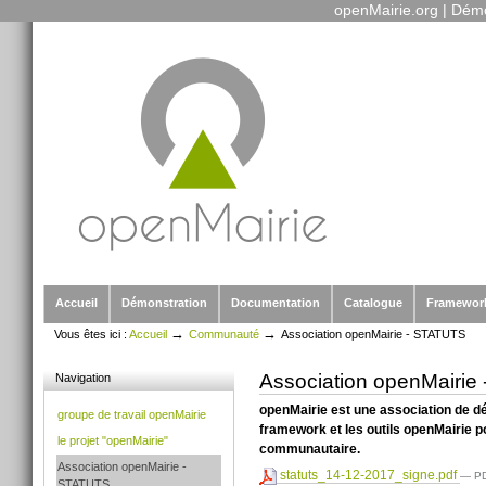
openMairie.org
|
Démo
Outils
Aller
personnels
au
contenu.
|
Aller
à
la
navigation
Sections
Accueil
Démonstration
Documentation
Catalogue
Framewor
→
→
Vous êtes ici :
Accueil
Communauté
Association openMairie - STATUTS
Association openMairi
Navigation
openMairie est une association de dé
groupe de travail openMairie
framework et les outils openMairie 
le projet "openMairie"
communautaire.
Association openMairie -
statuts_14-12-2017_signe.pdf
— PD
STATUTS