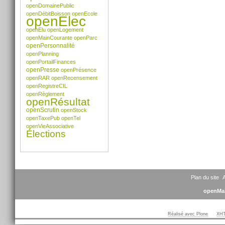
openDomainePublic
openDébitBoisson
openEcole
openElec
openElu
openLogement
openMainCourante
openParc
openPersonnalité
openPlanning
openPortailFinances
openPresse
openPrésence
openRAR
openRecensement
openRegistreCIL
openRèglement
openRésultat
openScrutin
openStock
openTaxePub
openTel
openVieAssociative
Élections
Plan du site
A
openMai
Réalisé avec Plone
XHT