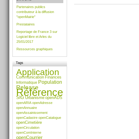
Actions
Partenaires publics
sur
contributeur à la diffusion
le
"openMairie"
document
Prestataires
Reportage de France 3 sur
Logiciel libre et Arles du
25/01/2017
Ressources graphiques
Tags
Application
Communication
Finances
Population
Informatique
Release
Référence
SIG
Urbanisme
openADS
openARIA
openAdresse
openAnnuaire
openAssainissement
openCadastre
openCatalogue
openCimetière
openCirculation
openComInterne
openCourrier