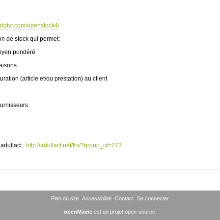
riptvr.com/openstock4/
on de stock qui permet:
 moyen pondéré
raisons
turation (article et/ou prestation) au client
fournisseurs
 adullact :
http://adullact.net/frs/?group_id=273
Plan du site
Accessibilité
Contact
Se connecter
openMairie
est un projet open-source.