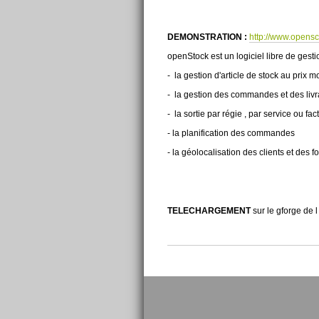
DEMONSTRATION :
http://www.opensc
openStock est un logiciel libre de gesti
- la gestion d'article de stock au prix
- la gestion des commandes et des liv
- la sortie par régie , par service ou fac
- la planification des commandes
- la géolocalisation des clients et des 
TELECHARGEMENT
sur le gforge de l
Actions
sur
le
document