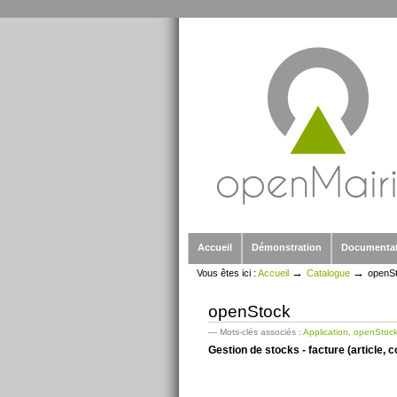
Outils
Aller
personnels
au
contenu.
|
Aller
à
la
navigation
Sections
Accueil
Démonstration
Documenta
→
→
Vous êtes ici :
Accueil
Catalogue
openS
openStock
— Mots-clés associés :
Application
,
openStoc
Gestion de stocks - facture (article