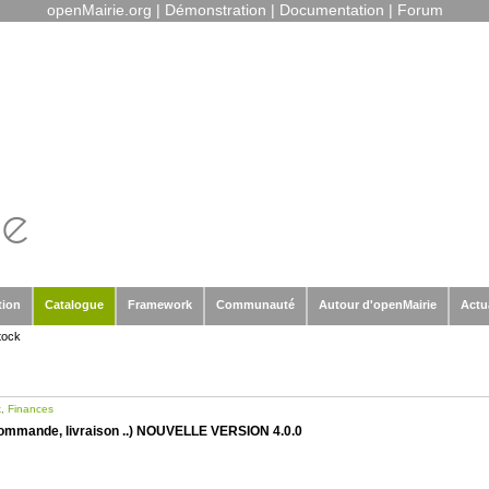
openMairie.org
|
Démonstration
|
Documentation
|
Forum
tion
Catalogue
Framework
Communauté
Autour d'openMairie
Actu
tock
k
,
Finances
, commande, livraison ..) NOUVELLE VERSION 4.0.0