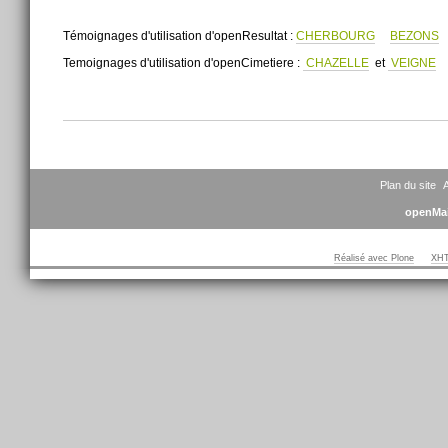
Témoignages d'utilisation d'openResultat :
CHERBOURG
BEZONS
Temoignages d'utilisation d'openCimetiere :
CHAZELLE
et
VEIGNE
Actions
sur
le
document
Plan du site
A
openMai
Réalisé avec Plone
XHT