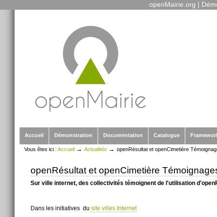
openMairie.org
|
Démo
Outils
Aller
personnels
au
contenu.
|
Aller
à
la
navigation
Sections
Accueil
Démonstration
Documentation
Catalogue
Framewor
→
→
Vous êtes ici :
Accueil
Actualités
openRésultat et openCimetière Témoignages
openRésultat et openCimetière Témoignages s
Sur ville internet, des collectivités témoignent de l'utilisation d'op
Dans les initiatives du
site villes Internet