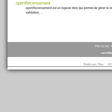
openRecensement
openRecensement est un logiciel libre qui permet de gérer le r
validation, ...
Plan du site
A
openMai
Réalisé avec Plone
XHT