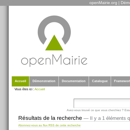
openMairie.org
|
Démo
Outils
Aller
personnels
au
contenu.
|
Aller
à
la
navigation
Sections
Accueil
Démonstration
Documentation
Catalogue
Framewor
Vous êtes ici :
Accueil
Avez-vous trouvé ce que vous cherchiez ? Ess
Résultats de la recherche
—
Il y a 1 éléments 
Abonnez-vous au flux RSS de cette recherche