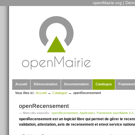
openMairie.org
|
Démo
Outils
Aller
personnels
au
contenu.
|
Aller
à
la
navigation
Sections
Accueil
Démonstration
Documentation
Catalogue
Framewor
→
→
Vous êtes ici :
Accueil
Catalogue
openRecensement
openRecensement
— Mots-clés associés :
openRecensement
,
Application
,
Framework openMairie 4.3
openRecensement est un logiciel libre qui permet de gérer le recens
validation, attestation, avis de recensement et envoi service nati