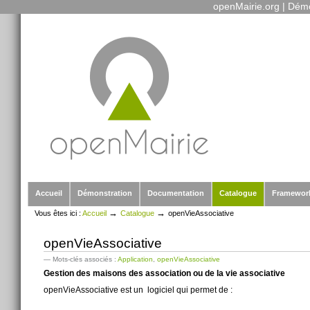
openMairie.org
|
Démo
Outils
Aller
personnels
au
contenu.
|
Aller
à
la
navigation
Sections
Accueil
Démonstration
Documentation
Catalogue
Framewor
→
→
Vous êtes ici :
Accueil
Catalogue
openVieAssociative
openVieAssociative
— Mots-clés associés :
Application
,
openVieAssociative
Gestion des maisons des association ou de la vie associative
openVieAssociative est un logiciel qui permet de :