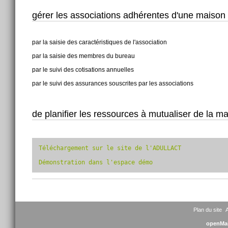
gérer les associations adhérentes d'une maison 
par la saisie des caractéristiques de l'association
par la saisie des membres du bureau
par le suivi des cotisations annuelles
par le suivi des assurances souscrites par les associations
de planifier les ressources à mutualiser de la ma
Téléchargement sur le site de l'ADULLACT
Démonstration dans l'espace démo
Actions
sur
le
document
Plan du site
A
openMai