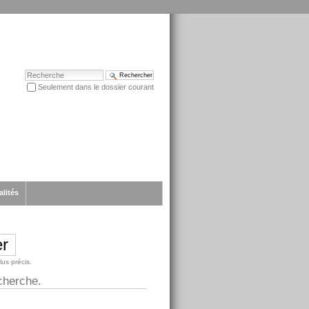
Chercher par
Seulement dans le dossier courant
Recherche avancée…
alités
lus précis.
cherche.