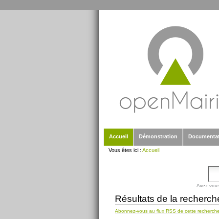
Outils
Aller
personnels
au
contenu.
|
Aller
à
la
navigation
Sections
Accueil
Démonstration
Documenta
Vous êtes ici :
Accueil
Avez-vous
Résultats de la recherch
Abonnez-vous au flux RSS de cette recherch