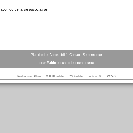
tion ou de la vie associative
Plan du site
Accessibilité
Contact
Se connecter
openMairie
est un projet open-source.
Réalisé avec Plone
XHTML valide
CSS valide
Section 508
WCAG