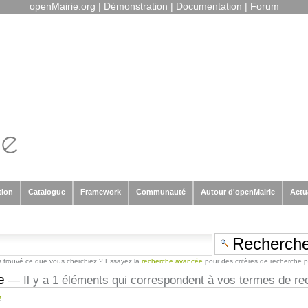
openMairie.org
|
Démonstration
|
Documentation
|
Forum
tion
Catalogue
Framework
Communauté
Autour d'openMairie
Actu
 trouvé ce que vous cherchiez ? Essayez la
recherche avancée
pour des critères de recherche p
e
—
Il y a 1 éléments qui correspondent à vos termes de re
e