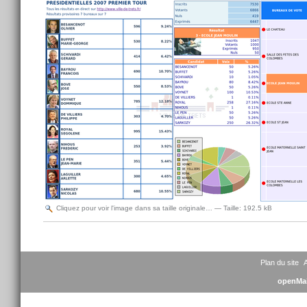
Cliquez pour voir l'image dans sa taille originale…
—
Taille
:
192.5 kB
Actions
sur
le
document
Plan du site
A
openMai