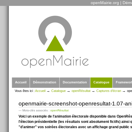
openMairie.org
|
Démo
Outils
Aller
personnels
au
contenu.
|
Aller
à
la
navigation
Sections
Accueil
Démonstration
Documentation
Catalogue
Framewor
→
→
→
→
Vous êtes ici :
Accueil
Catalogue
openRésultat
Captures d'écran
ope
openmairie-screenshot-openresultat-1.07-an
— Mots-clés associés :
openRésultat
Voici un exemple de l'animation électorale disponible dans OpenRés
l'élection présidentielle (les résultats sont absolument fictifs) ain
"d'animer" vos soirées électorales avec un affichage grand public 