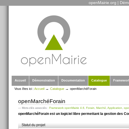
openMairie.org
|
Démo
Outils
Aller
personnels
au
contenu.
|
Aller
à
la
navigation
Sections
Accueil
Démonstration
Documentation
Catalogue
Framewor
→
→
Vous êtes ici :
Accueil
Catalogue
openMarchéForain
openMarchéForain
— Mots-clés associés :
Framework openMairie 4.6
,
Forain
,
Marché
,
Application
,
ope
openMarchéForain est un logiciel libre permettant la gestion des 
Statut du projet