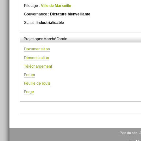
Pilotage :
Ville de Marseille
Gouvernance :
Dictature bienveillante
Statut :
Industrialisable
Projet openMarchéForain
Documentation
Démonstration
Téléchargement
Forum
Feuille de route
Forge
Actions
sur
le
document
Plan du site
A