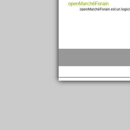
openMarchéForain
openMarchéForain est un logicie