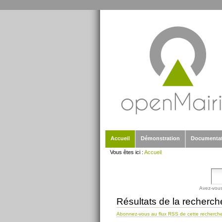
Outils
Aller
personnels
au
contenu.
|
Aller
à
la
navigation
Sections
Accueil
Démonstration
Documenta
Vous êtes ici :
Accueil
Avez-vous
Résultats de la recherch
Abonnez-vous au flux RSS de cette recherch