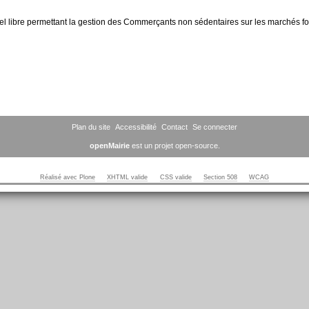
l libre permettant la gestion des Commerçants non sédentaires sur les marchés fo
Plan du site
Accessibilité
Contact
Se connecter
openMairie
est un projet open-source.
Réalisé avec Plone
XHTML valide
CSS valide
Section 508
WCAG