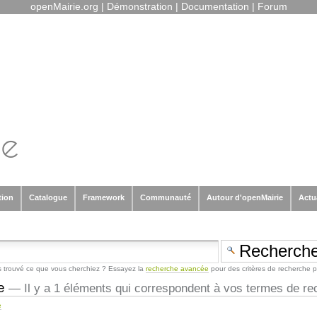
openMairie.org
|
Démonstration
|
Documentation
|
Forum
tion
Catalogue
Framework
Communauté
Autour d'openMairie
Actu
 trouvé ce que vous cherchiez ? Essayez la
recherche avancée
pour des critères de recherche p
e
—
Il y a 1 éléments qui correspondent à vos termes de re
e