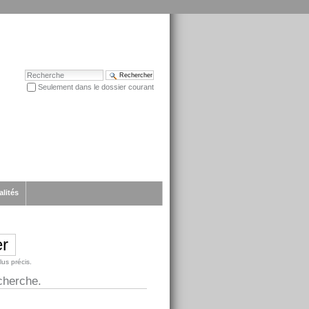
Chercher par
Seulement dans le dossier courant
Recherche avancée…
alités
lus précis.
cherche.