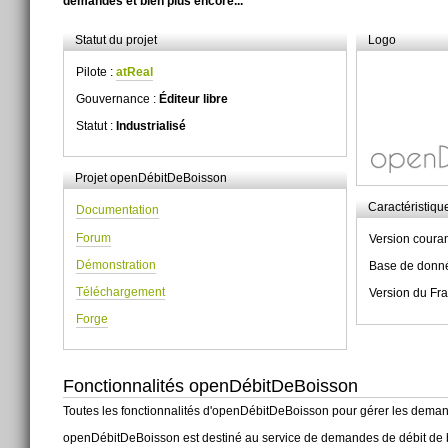
demandes et bien plus encore...
Statut du projet
Logo
Pilote :
atReal
Gouvernance :
Éditeur libre
Statut :
Industrialisé
Projet openDébitDeBoisson
Caractéristiqu
Documentation
Forum
Version couran
Démonstration
Base de donn
Téléchargement
Version du Fr
Forge
Fonctionnalités openDébitDeBoisson
Toutes les fonctionnalités d'openDébitDeBoisson pour gérer les demand
openDébitDeBoisson est destiné au service de demandes de débit de bo