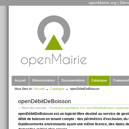
openMairie.org
|
Démo
Outils
Aller
personnels
au
contenu.
|
Aller
à
la
navigation
Sections
Accueil
Démonstration
Documentation
Catalogue
Framewor
→
→
Vous êtes ici :
Accueil
Catalogue
openDébitDeBoisson
openDébitDeBoisson
— Mots-clés associés :
Framework openMairie 4.9
,
openDébitDeBoisson
,
Applicati
openDébitDeBoisson est un logiciel libre destiné au service de gest
débit de boisson en tenant compte : des périmètres d'exclusion, du 
établissements environnants ayant une même licence, des dates d