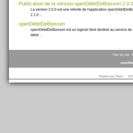
Publication de la version openDébitDeBoisson 2.0.0
La version 2.0.0 est une refonte de l'application openDébitDeB
2.1.0 ...
openDébitDeBoisson
openDébitDeBoisson est un logiciel libre destiné au service de 
débit ...
Plan du site
A
openMai
Réalisé avec Plone
XHT