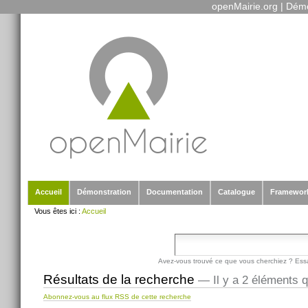
openMairie.org
|
Démo
Outils
Aller
personnels
au
contenu.
|
Aller
à
la
navigation
Sections
Accueil
Démonstration
Documentation
Catalogue
Framewor
Vous êtes ici :
Accueil
Avez-vous trouvé ce que vous cherchiez ? Ess
Résultats de la recherche
—
Il y a 2 éléments 
Abonnez-vous au flux RSS de cette recherche