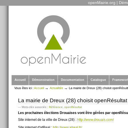
openMairie.org
|
Démo
Outils
Aller
personnels
au
contenu.
|
Aller
à
la
navigation
Sections
Accueil
Démonstration
Documentation
Catalogue
Framewor
→
→
Vous êtes ici :
Accueil
Actualités
La mairie de Dreux (28) choisit openRésult
La mairie de Dreux (28) choisit openRésultat
— Mots-clés associés :
Référence
,
openRésultat
Les prochaines élections Drouaises vont être gérées par openRésu
Site internet de la ville de Dreux (28) :
http://www.drouais.com/
Site internet d'atReal :
http://www.atreal.fr/