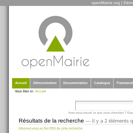
openMairie.org
|
Démo
Outils
Aller
personnels
au
contenu.
|
Aller
à
la
navigation
Sections
Accueil
Démonstration
Documentation
Catalogue
Framewor
Vous êtes ici :
Accueil
Avez-vous trouvé ce que vous cherchiez ? Ess
Résultats de la recherche
—
Il y a 2 éléments 
Abonnez-vous au flux RSS de cette recherche