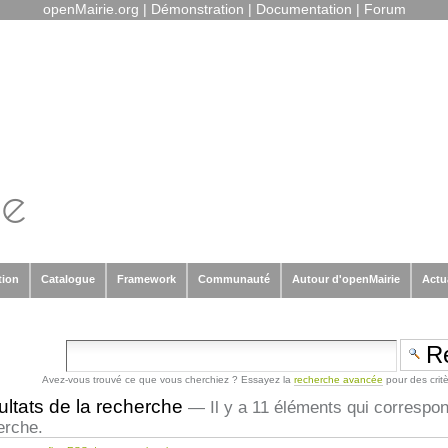
openMairie.org
|
Démonstration
|
Documentation
|
Forum
tion
Catalogue
Framework
Communauté
Autour d'openMairie
Actu
Avez-vous trouvé ce que vous cherchiez ? Essayez la
recherche avancée
pour des crit
ltats de la recherche
—
Il y a 11 éléments qui correspo
erche.