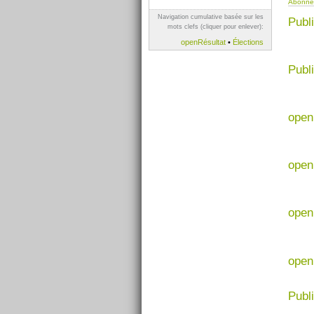
Abonnez
Navigation cumulative basée sur les
Publ
mots clefs (cliquer pour enlever):
openRésultat
•
Élections
Publ
open
open
open
open
Publ