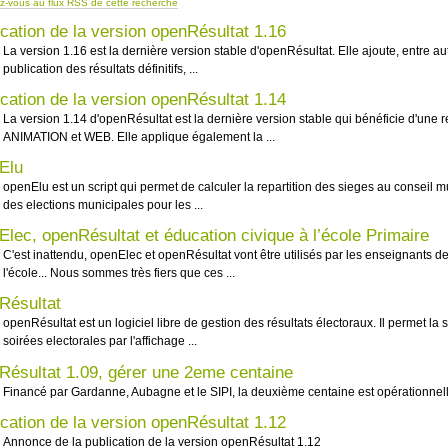
-vous au flux RSS de cette recherche
ication de la version openRésultat 1.16
La version 1.16 est la dernière version stable d'openRésultat. Elle ajoute, entre autr
publication des résultats définitifs, ...
ication de la version openRésultat 1.14
La version 1.14 d'openRésultat est la dernière version stable qui bénéficie d'une r
ANIMATION et WEB. Elle applique également la ...
Elu
openElu est un script qui permet de calculer la repartition des sieges au conseil mu
des elections municipales pour les ...
Elec, openRésultat et éducation civique à l’école Primaire
C'est inattendu, openElec et openRésultat vont être utilisés par les enseignants de
l'école... Nous sommes très fiers que ces ...
Résultat
openRésultat est un logiciel libre de gestion des résultats électoraux. Il permet la s
soirées electorales par l'affichage ...
Résultat 1.09, gérer une 2eme centaine
Financé par Gardanne, Aubagne et le SIPI, la deuxième centaine est opérationnell
ication de la version openRésultat 1.12
Annonce de la publication de la version openRésultat 1.12