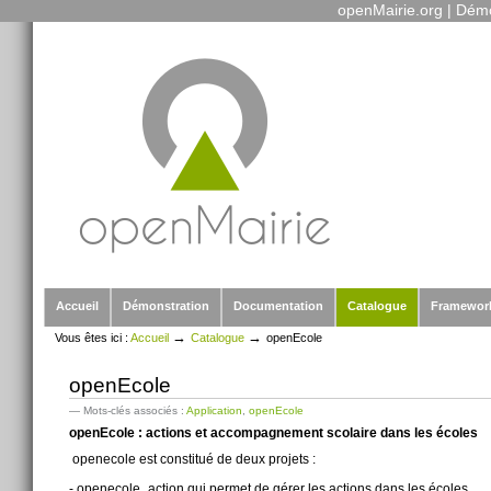
openMairie.org
|
Démo
Outils
Aller
personnels
au
contenu.
|
Aller
à
la
navigation
Sections
Accueil
Démonstration
Documentation
Catalogue
Framewor
→
→
Vous êtes ici :
Accueil
Catalogue
openEcole
openEcole
— Mots-clés associés :
Application
,
openEcole
openEcole : actions et accompagnement scolaire dans les écoles
openecole est constitué de deux projets :
- openecole_action qui permet de gérer les actions dans les écoles