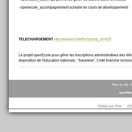
- openecole_accompagnement scolaire en cours de développement
TELECHARGEMENT
http://adullact.net/frs/?group_id=620
Le projet openEcole pour gérer les inscriptions administratives des élèves
disposition de l'éducation nationale : "baseleve". Cette branche reche
Actions
sur
le
document
Plan du site
A
openMai
Réalisé avec Plone
XHT