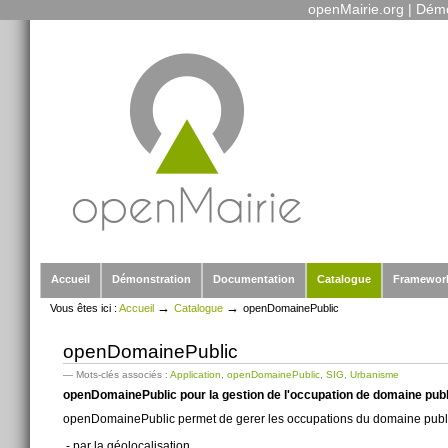
openMairie.org
|
Démo
Outils
Aller
personnels
au
contenu.
|
Aller
à
la
navigation
Sections
Accueil
Démonstration
Documentation
Catalogue
Framewor
→
→
Vous êtes ici :
Accueil
Catalogue
openDomainePublic
openDomainePublic
— Mots-clés associés :
Application
,
openDomainePublic
,
SIG
,
Urbanisme
openDomainePublic pour la gestion de l'occupation de domaine publ
openDomainePublic permet de gerer les occupations du domaine publ
- par la géolocalisation