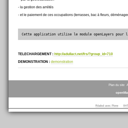
- la gestion des arrétés
- et le paiement de ces occupations (terrasses, bac à fleurs, déménageme
Cette application utilise le module openLayers pour l
TELECHARGEMENT :
http://adullact.net/frs/?group_id=710
DEMONSTRATION :
demonstration
Actions
sur
le
document
Plan du site
A
openMai
Réalisé avec Plone
XHT