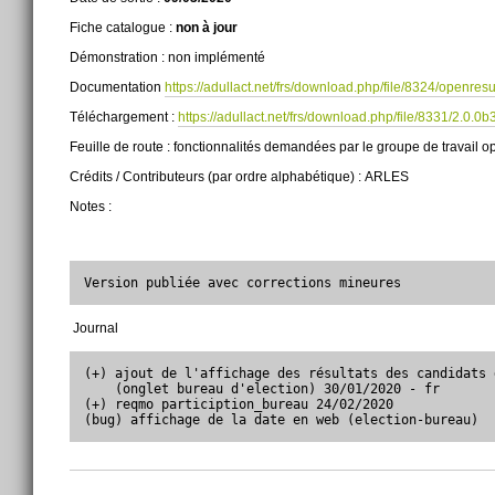
Fiche catalogue :
non à jour
Démonstration : non implémenté
Documentation
https://adullact.net/frs/download.php/file/8324/openresu
Téléchargement :
https://adullact.net/frs/download.php/file/8331/2.0.0b
Feuille de route : fonctionnalités demandées par le groupe de travail
Crédits / Contributeurs (par ordre alphabétique) : ARLES
Notes :
Version publiée avec corrections mineures
Journal
(+) ajout de l'affichage des résultats des candidats 
    (onglet bureau d'election) 30/01/2020 - fr

(+) reqmo particiption_bureau 24/02/2020

(bug) affichage de la date en web (election-bureau)
Actions
sur