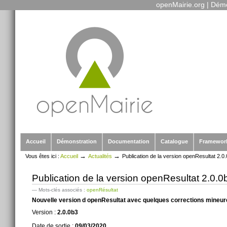
openMairie.org
|
Démo
Outils
Aller
personnels
au
contenu.
|
Aller
à
la
navigation
Sections
Accueil
Démonstration
Documentation
Catalogue
Framewor
→
→
Vous êtes ici :
Accueil
Actualités
Publication de la version openResultat 2.0
Publication de la version openResultat 2.0.0
— Mots-clés associés :
openRésultat
Nouvelle version d openResultat avec quelques corrections mineu
Version :
2.0.0b3
Date de sortie :
09/03/2020