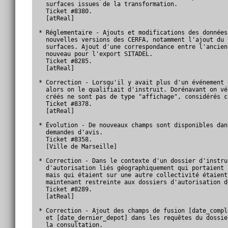
  surfaces issues de la transformation.

  Ticket #8380.

  [atReal]

* Réglementaire - Ajouts et modifications des données
  nouvelles versions des CERFA, notamment l'ajout du 
  surfaces. Ajout d'une correspondance entre l'ancien
  nouveau pour l'export SITADEL.

  Ticket #8285.

  [atReal]

* Correction - Lorsqu'il y avait plus d'un événement 
  alors on le qualifiait d'instruit. Dorénavant on vé
  créés ne sont pas de type "affichage", considérés c
  Ticket #8378.

  [atReal]

* Évolution - De nouveaux champs sont disponibles dan
  demandes d'avis.

  Ticket #8358.

  [Ville de Marseille]

* Correction - Dans le contexte d'un dossier d'instru
  d'autorisation liés géographiquement qui portaient 
  mais qui étaient sur une autre collectivité étaient
  maintenant restreinte aux dossiers d'autorisation d
  Ticket #8289.

  [atReal]

* Correction - Ajout des champs de fusion [date_compl
  et [date_dernier_depot] dans les requêtes du dossie
  la consultation.
