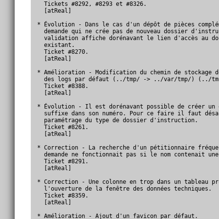
  Tickets #8292, #8293 et #8326.

  [atReal]

* Évolution - Dans le cas d'un dépôt de pièces complé
  demande qui ne crée pas de nouveau dossier d'instru
  validation affiche dorénavant le lien d'accès au do
  existant.

  Ticket #8270.

  [atReal]

* Amélioration - Modification du chemin de stockage d
  des logs par défaut (../tmp/ -> ../var/tmp/) (../tm
  Ticket #8388.

  [atReal]

* Évolution - Il est dorénavant possible de créer un 
  suffixe dans son numéro. Pour ce faire il faut désa
  paramétrage du type de dossier d'instruction.

  Ticket #8261.

  [atReal]

* Correction - La recherche d'un pétitionnaire fréque
  demande ne fonctionnait pas si le nom contenait une
  Ticket #8291.

  [atReal]

* Correction - Une colonne en trop dans un tableau pr
  l'ouverture de la fenêtre des données techniques.

  Ticket #8359.

  [atReal]

* Amélioration - Ajout d'un favicon par défaut.
