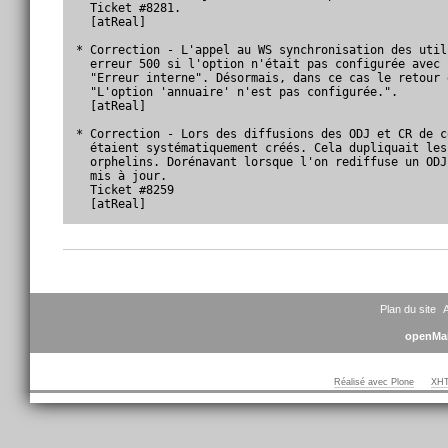
  Ticket #8281.

  [atReal]

* Correction - L'appel au WS synchronisation des util
  erreur 500 si l'option n'était pas configurée avec 
  "Erreur interne". Désormais, dans ce cas le retour 
  "L'option 'annuaire' n'est pas configurée.".

  [atReal]

* Correction - Lors des diffusions des ODJ et CR de c
  étaient systématiquement créés. Cela dupliquait les
  orphelins. Dorénavant lorsque l'on rediffuse un ODJ
  mis à jour.

  Ticket #8259

  [atReal]
Actions
sur
le
document
Plan du site
A
openMai
Réalisé avec Plone
XHT