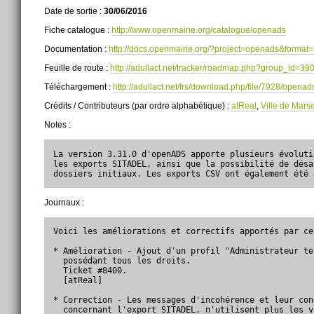
Date de sortie :
30/06/2016
Fiche catalogue :
http://www.openmairie.org/catalogue/openads
Documentation :
http://docs.openmairie.org/?project=openads&format=
Feuille de route :
http://adullact.net/tracker/roadmap.php?group_id=
Téléchargement :
http://adullact.net/frs/download.php/file/7928/openad
Crédits / Contributeurs (par ordre alphabétique) :
atReal
,
Ville de Marse
Notes :
La version 3.31.0 d'openADS apporte plusieurs évoluti
les exports SITADEL, ainsi que la possibilité de désa
dossiers initiaux. Les exports CSV ont également été 
Journaux :
Voici les améliorations et correctifs apportés par ce
* Amélioration - Ajout d'un profil "Administrateur te
  possédant tous les droits.

  Ticket #8400.

  [atReal]

* Correction - Les messages d'incohérence et leur con
  concernant l'export SITADEL, n'utilisent plus les v