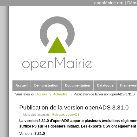
openMairie.org
|
Démo
Outils
Aller
personnels
au
contenu.
|
Aller
à
la
navigation
Sections
Accueil
Démonstration
Documentation
Catalogue
Framewor
→
→
Vous êtes ici :
Accueil
Actualités
Publication de la version openADS 3.31.0
Publication de la version openADS 3.31.0
— Mots-clés associés :
Release
,
openADS
La version 3.31.0 d'openADS apporte plusieurs évolutions réglementa
suffixe P0 sur les dossiers initiaux. Les exports CSV ont également
Version :
3.31.0