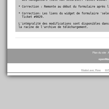
* Correction : Remonte au début du formulaire après l
* Correction: Les liens du widget de formulaire 'sele
  Ticket #9029.

L'intégralité des modifications sont disponibles dans
la racine de l'archive de téléchargement.
Actions
sur
le
document
Plan du site
A
openMai
Réalisé avec Plone
XHT