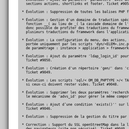
  sections actions, shortlinks et footer. Ticket #9054
* Évolution : Suppression de toutes les balises PHP f
* Évolution : Gestion d'un domaine de traduction spéc
  fonction __( au lieu de _( la cascade domaine de l'
  donc possible de profiter des traductions du framew
  plusieurs traductions du framework dans l'applicati
* Évolution : La configuration du menu, des actions, 
  portée uniquement par les scripts 'dyn/<ELEM>.inc.p
  de paramétrage : instance > application > framework
* Évolution : Ajout du paramètre 'ldap_login_id' pour
  Ticket #9050.

* Évolution : Création d'un répertoire 'gen/' dans 'c
  Ticket #9049.

* Évolution : Les scripts 'sql/< OM_DB_PHPTYPE >/< TA
  si ceux-ci doivent rester vides. Ticket #9048.

* Évolution : Supprimer les deux paramètres 'recherch
  le mécanisme de 'advs_id' pour gérer le même compor
* Évolution : Ajout d’une condition 'exists()'' sur l
  Ticket #9046.

* Évolution : Suppression de la gestion du titre par 
* Correction : Support du SSL openStreetMap dans la l
  des navigateurs (site non sécurisé). Ticket #9040.
