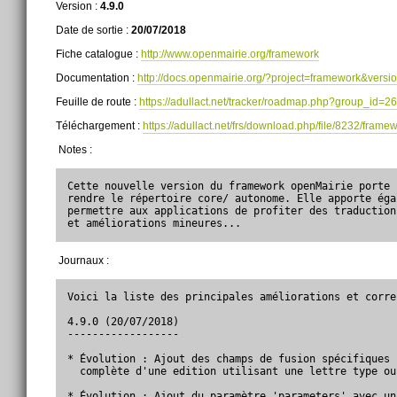
Version :
4.9.0
Date de sortie :
20/07/2018
Fiche catalogue :
http://www.openmairie.org/framework
Documentation :
http://docs.openmairie.org/?project=framework&versi
Feuille de route :
https://adullact.net/tracker/roadmap.php?group_id
Téléchargement :
https://adullact.net/frs/download.php/file/8232/frame
Notes :
Cette nouvelle version du framework openMairie porte 
rendre le répertoire core/ autonome. Elle apporte éga
permettre aux applications de profiter des traduction
et améliorations mineures...
Journaux :
Voici la liste des principales améliorations et corre
4.9.0 (20/07/2018)

------------------

* Évolution : Ajout des champs de fusion spécifiques 
  complète d'une edition utilisant une lettre type ou
* Évolution : Ajout du paramètre 'parameters' avec un