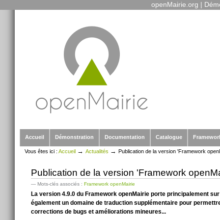
openMairie.org
|
Démo
Outils
Aller
personnels
au
contenu.
|
Aller
à
la
navigation
Sections
Accueil
Démonstration
Documentation
Catalogue
Framewor
→
→
Vous êtes ici :
Accueil
Actualités
Publication de la version 'Framework openM
Publication de la version 'Framework openMai
— Mots-clés associés :
Framework openMairie
La version 4.9.0 du Framework openMairie porte principalement sur l
également un domaine de traduction supplémentaire pour permettre 
corrections de bugs et améliorations mineures...