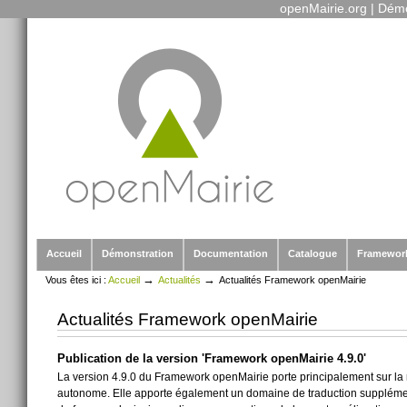
openMairie.org
|
Démo
Outils
Aller
personnels
au
contenu.
|
Aller
à
la
navigation
Sections
Accueil
Démonstration
Documentation
Catalogue
Framewor
→
→
Vous êtes ici :
Accueil
Actualités
Actualités Framework openMairie
Actualités Framework openMairie
Publication de la version 'Framework openMairie 4.9.0'
La version 4.9.0 du Framework openMairie porte principalement sur la r
autonome. Elle apporte également un domaine de traduction supplément