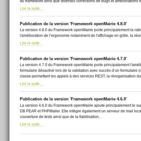
du framework ainsi que diverses corrections de bugs et améliorations m
Lire la suite…
Publication de la version 'Framework openMairie 4.8.0'
La version 4.8.0 du Framework openMairie porte principalement la rat
l'amélioration de l’ergonomie notamment de l'affichage en grille, la réorg
Lire la suite…
Publication de la version 'Framework openMairie 4.7.0'
La version 4.7.0 du Framework openMairie porte principalement l'améli
formulaire désactivé lors de la validation avec succès d’un formulaire (o
classe permettant les appels à des services REST, la réorganisation du co
Lire la suite…
Publication de la version 'Framework openMairie 4.6.0'
La version 4.6.0 du Framework openMairie ajoute principalement le suppo
DB PEAR et PHPMailer. Elle intègre également un serveur de mail local
couverture de tests ainsi que de la fiabilisation...
Lire la suite…
Actions
sur