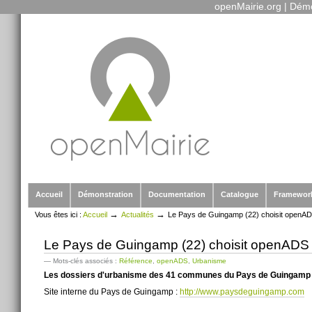
openMairie.org
|
Démo
Outils
Aller
personnels
au
contenu.
|
Aller
à
la
navigation
Sections
Accueil
Démonstration
Documentation
Catalogue
Framewor
→
→
Vous êtes ici :
Accueil
Actualités
Le Pays de Guingamp (22) choisit openADS
Le Pays de Guingamp (22) choisit openADS p
— Mots-clés associés :
Référence
,
openADS
,
Urbanisme
Les dossiers d'urbanisme des 41 communes du Pays de Guingamp v
Site interne du Pays de Guingamp :
http://www.paysdeguingamp.com