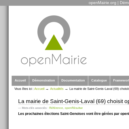
openMairie.org
|
Démo
Outils
Aller
personnels
au
contenu.
|
Aller
à
la
navigation
Sections
Accueil
Démonstration
Documentation
Catalogue
Framewor
→
→
Vous êtes ici :
Accueil
Actualités
La mairie de Saint-Genis-Laval (69) choisi
La mairie de Saint-Genis-Laval (69) choisit 
— Mots-clés associés :
Référence
,
openRésultat
Les prochaines élections Saint-Genoises vont être gérées par open