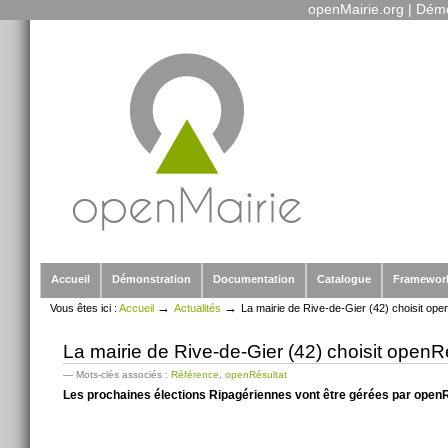
openMairie.org
|
Démo
Outils
Aller
personnels
au
contenu.
|
Aller
à
la
navigation
Sections
Accueil
Démonstration
Documentation
Catalogue
Framewor
→
→
Vous êtes ici :
Accueil
Actualités
La mairie de Rive-de-Gier (42) choisit ope
La mairie de Rive-de-Gier (42) choisit openRé
— Mots-clés associés :
Référence
,
openRésultat
Les prochaines élections Ripagériennes vont être gérées par open