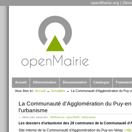
openMairie.org
|
Démo
Outils
Aller
personnels
au
contenu.
|
Aller
à
la
navigation
Sections
Accueil
Démonstration
Documentation
Catalogue
Framewor
→
→
Vous êtes ici :
Accueil
Actualités
La Communauté d'Agglomération du Puy-en-
La Communauté d'Agglomération du Puy-en-V
l'urbanisme
— Mots-clés associés :
Référence
,
openADS
,
Urbanisme
Les dossiers d'urbanisme des 28 communes de la Communauté d'Ag
Site interne de la Communauté d'Agglomération du Puy-en-Velay :
http