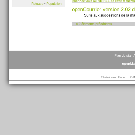
Abonnez-vous au flux RSS de cette recherc
Release
•
Population
openCourrier version 2.02 d
Suite aux suggestions de la mai
« 2 éléments précédents
Plan du site
A
openMai
Réalisé avec Plone
XHT