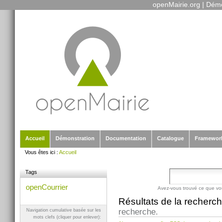
openMairie.org
|
Démo
Outils
Aller
personnels
au
contenu.
|
Aller
à
la
navigation
Sections
Accueil
Démonstration
Documentation
Catalogue
Framewor
Vous êtes ici :
Accueil
Tags
openCourrier
Avez-vous trouvé ce que vo
Résultats de la recherc
recherche.
Navigation cumulative basée sur les
mots clefs (cliquer pour enlever):