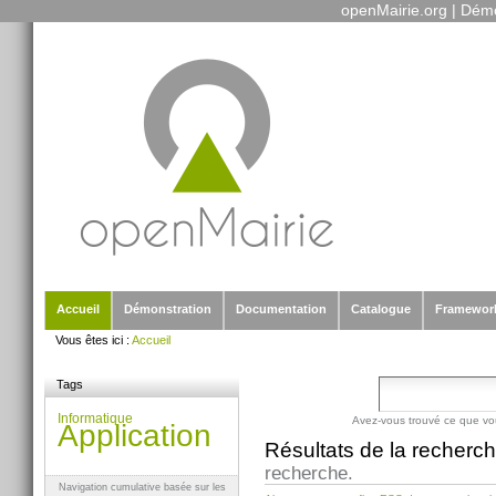
openMairie.org
|
Démo
Outils
Aller
personnels
au
contenu.
|
Aller
à
la
navigation
Sections
Accueil
Démonstration
Documentation
Catalogue
Framewor
Vous êtes ici :
Accueil
Tags
Informatique
Avez-vous trouvé ce que vo
Application
Résultats de la recherc
recherche.
Navigation cumulative basée sur les