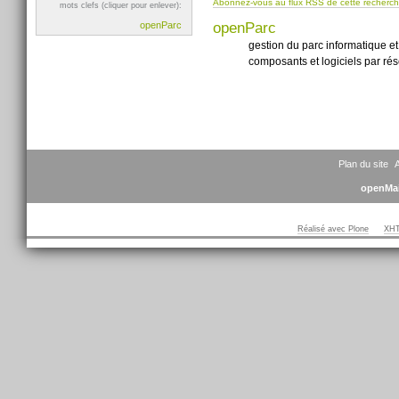
Abonnez-vous au flux RSS de cette recherc
mots clefs (cliquer pour enlever):
openParc
openParc
gestion du parc informatique et
composants et logiciels par rés
Plan du site
A
openMai
Réalisé avec Plone
XHT