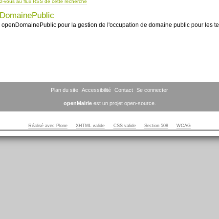
-vous au flux RSS de cette recherche
DomainePublic
openDomainePublic pour la gestion de l'occupation de domaine public pour les te
Plan du site
Accessibilité
Contact
Se connecter
openMairie
est un projet open-source.
Réalisé avec Plone
XHTML valide
CSS valide
Section 508
WCAG