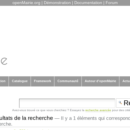
openMairie.org
|
Démonstration
|
Documentation
|
Forum
tion
Catalogue
Framework
Communauté
Autour d'openMairie
Actu
Avez-vous trouvé ce que vous cherchiez ? Essayez la
recherche avancée
pour des crit
ltats de la recherche
—
Il y a 1 éléments qui correspon
erche.