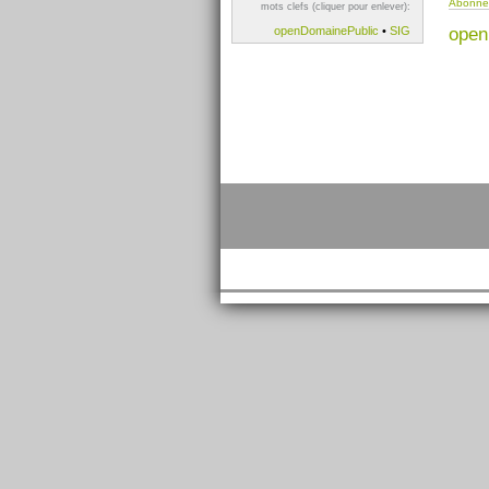
Abonnez
mots clefs (cliquer pour enlever):
open
openDomainePublic
•
SIG