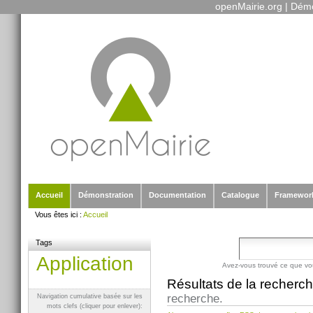
openMairie.org
|
Démo
Outils
Aller
personnels
au
contenu.
|
Aller
à
la
navigation
Sections
Accueil
Démonstration
Documentation
Catalogue
Framewor
Vous êtes ici :
Accueil
Tags
Application
Avez-vous trouvé ce que vo
Résultats de la recherc
recherche.
Navigation cumulative basée sur les
mots clefs (cliquer pour enlever):