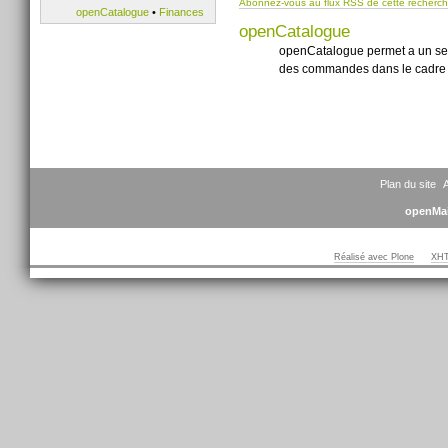
Abonnez-vous au flux RSS de cette recherc
openCatalogue
•
Finances
openCatalogue
openCatalogue permet a un serv
des commandes dans le cadre d
Plan du site
A
openMai
Réalisé avec Plone
XHT