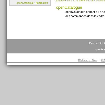
Abonnez-vous au flux RSS de cette recherc
openCatalogue
•
Application
openCatalogue
openCatalogue permet a un serv
des commandes dans le cadre d
Plan du site
A
openMai
Réalisé avec Plone
XHT