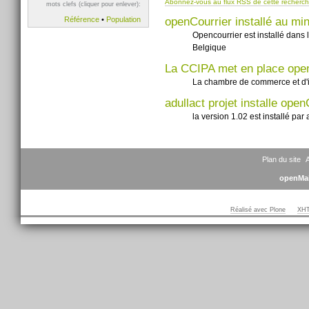
Abonnez-vous au flux RSS de cette recherc
mots clefs (cliquer pour enlever):
openCourrier installé au mi
Référence
•
Population
Opencourrier est installé dans 
Belgique
La CCIPA met en place ope
La chambre de commerce et d'i
adullact projet installe open
la version 1.02 est installé par
Plan du site
A
openMai
Réalisé avec Plone
XHT