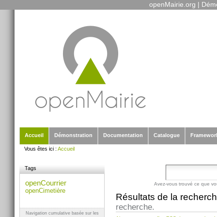
openMairie.org
|
Démo
Outils
Aller
personnels
au
contenu.
|
Aller
à
la
navigation
Sections
Accueil
Démonstration
Documentation
Catalogue
Framewor
Vous êtes ici :
Accueil
Tags
openCourrier
Avez-vous trouvé ce que vo
openCimetière
Résultats de la recherc
recherche.
Navigation cumulative basée sur les