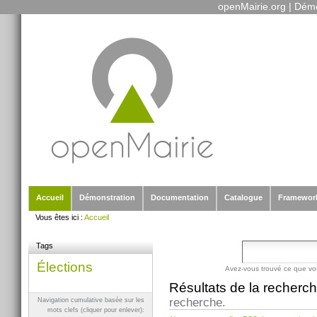
openMairie.org
|
Démo
Outils
Aller
personnels
au
contenu.
|
Aller
à
la
navigation
Sections
Accueil
Démonstration
Documentation
Catalogue
Framewor
Vous êtes ici :
Accueil
Tags
Élections
Avez-vous trouvé ce que vo
Résultats de la recherc
recherche.
Navigation cumulative basée sur les
mots clefs (cliquer pour enlever):