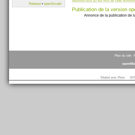
Abonnez-vous au flux RSS de cette recherc
Release
•
openScrutin
Publication de la version op
Annonce de la publication de l
Plan du site
A
openMai
Réalisé avec Plone
XHT