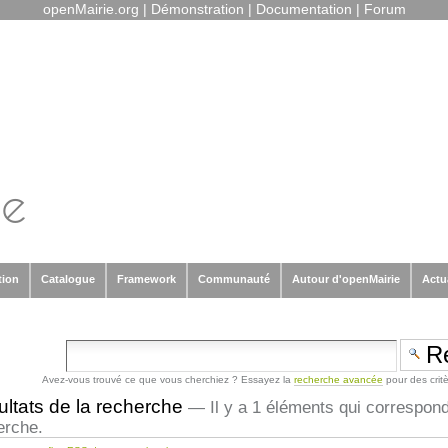
openMairie.org
|
Démonstration
|
Documentation
|
Forum
tion
Catalogue
Framework
Communauté
Autour d'openMairie
Actu
Avez-vous trouvé ce que vous cherchiez ? Essayez la
recherche avancée
pour des crit
ltats de la recherche
—
Il y a 1 éléments qui correspon
erche.