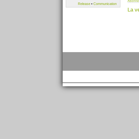
Abonnez
Release
•
Communication
La v