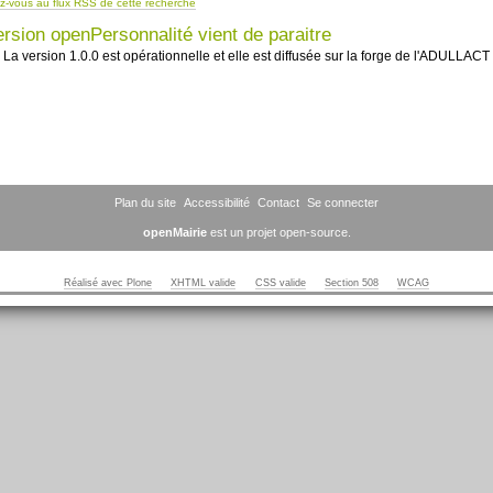
-vous au flux RSS de cette recherche
ersion openPersonnalité vient de paraitre
La version 1.0.0 est opérationnelle et elle est diffusée sur la forge de l'ADULLACT
Plan du site
Accessibilité
Contact
Se connecter
openMairie
est un projet open-source.
Réalisé avec Plone
XHTML valide
CSS valide
Section 508
WCAG