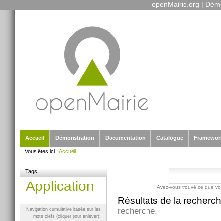
openMairie.org
|
Démo
Outils
Aller
personnels
au
contenu.
|
Aller
à
la
navigation
Sections
Accueil
Démonstration
Documentation
Catalogue
Framewor
Vous êtes ici :
Accueil
Tags
Application
Avez-vous trouvé ce que vo
Résultats de la recherc
recherche.
Navigation cumulative basée sur les
mots clefs (cliquer pour enlever):