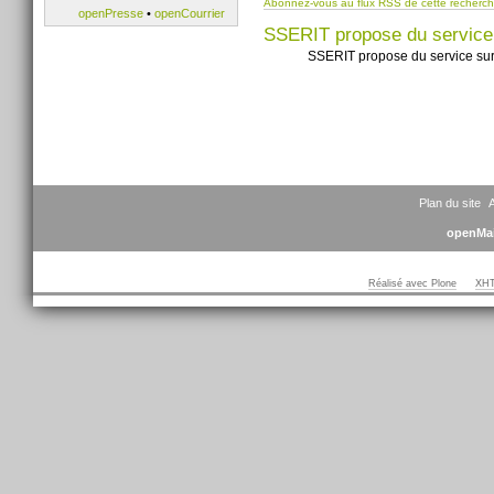
Abonnez-vous au flux RSS de cette recherc
openPresse
•
openCourrier
SSERIT propose du service
SSERIT propose du service su
Plan du site
A
openMai
Réalisé avec Plone
XHT