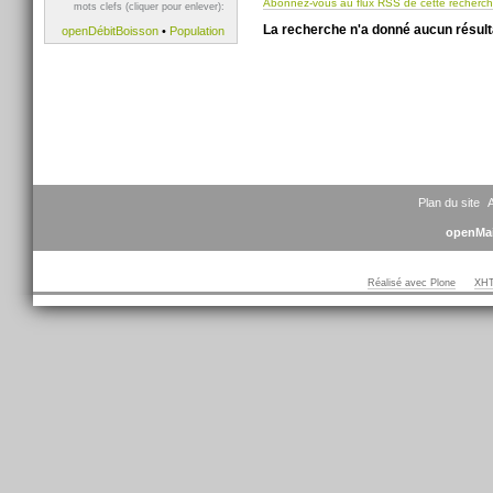
Abonnez-vous au flux RSS de cette recherc
mots clefs (cliquer pour enlever):
La recherche n'a donné aucun résult
openDébitBoisson
•
Population
Plan du site
A
openMai
Réalisé avec Plone
XHT