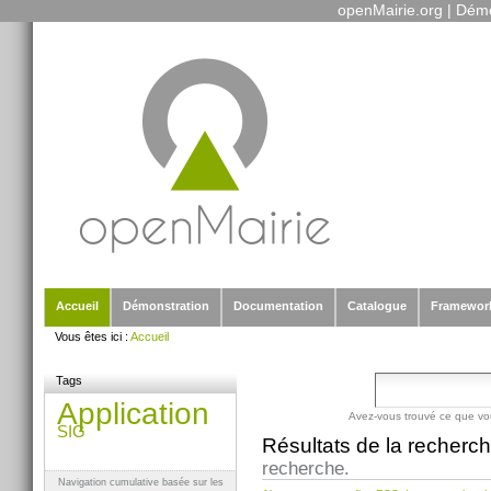
openMairie.org
|
Démo
Outils
Aller
personnels
au
contenu.
|
Aller
à
la
navigation
Sections
Accueil
Démonstration
Documentation
Catalogue
Framewor
Vous êtes ici :
Accueil
Tags
Application
Avez-vous trouvé ce que vo
SIG
Résultats de la recherc
recherche.
Navigation cumulative basée sur les