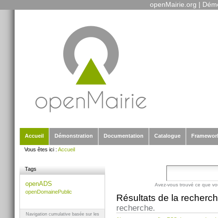
openMairie.org
|
Démo
Outils
Aller
personnels
au
contenu.
|
Aller
à
la
navigation
Sections
Accueil
Démonstration
Documentation
Catalogue
Framewor
Vous êtes ici :
Accueil
Tags
openADS
Avez-vous trouvé ce que vo
openDomainePublic
Résultats de la recherc
recherche.
Navigation cumulative basée sur les