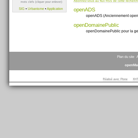
Abonnez-vous au flux RSS de cette recherc
mots clefs (cliquer pour enlever):
openADS
SIG
•
Urbanisme
•
Application
openADS (Anciennement openFonc
openDomainePublic
openDomainePublic pour la gest
Plan du site
A
openMai
Réalisé avec Plone
XHT