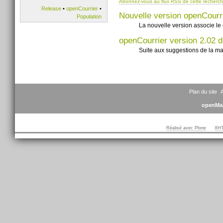
Abonnez-vous au flux RSS de cette recherc
Release
•
openCourrier
•
Nouvelle version openCourr
Population
La nouvelle version associe le 
openCourrier version 2.02 d
Suite aux suggestions de la mai
Plan du site
A
openMai
Réalisé avec Plone
XHT