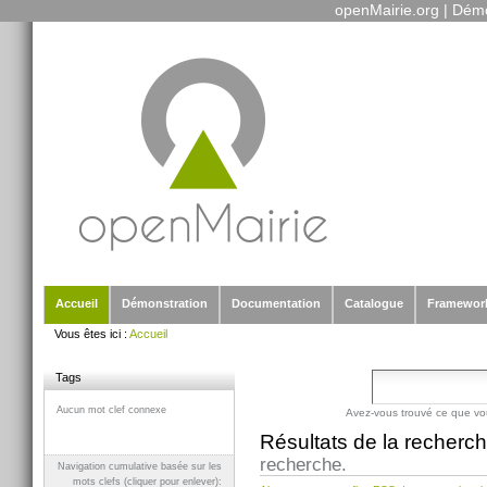
openMairie.org
|
Démo
Outils
Aller
personnels
au
contenu.
|
Aller
à
la
navigation
Sections
Accueil
Démonstration
Documentation
Catalogue
Framewor
Vous êtes ici :
Accueil
Tags
Aucun mot clef connexe
Avez-vous trouvé ce que vo
Résultats de la recherc
recherche.
Navigation cumulative basée sur les
mots clefs (cliquer pour enlever):