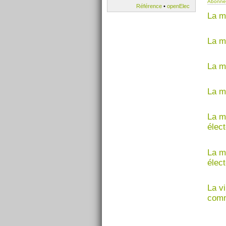
Abonnez
Référence
•
openElec
La m
La ma
La ma
La m
La m
élec
La m
élec
La v
com