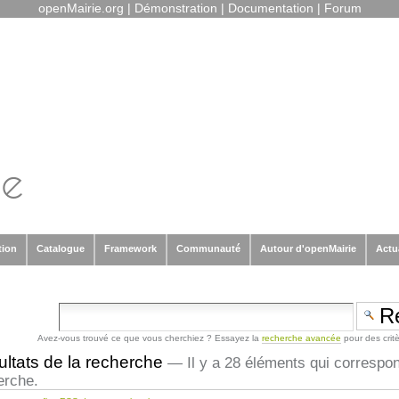
openMairie.org
|
Démonstration
|
Documentation
|
Forum
tion
Catalogue
Framework
Communauté
Autour d'openMairie
Actu
Avez-vous trouvé ce que vous cherchiez ? Essayez la
recherche avancée
pour des crit
ltats de la recherche
—
Il y a 28 éléments qui correspo
erche.