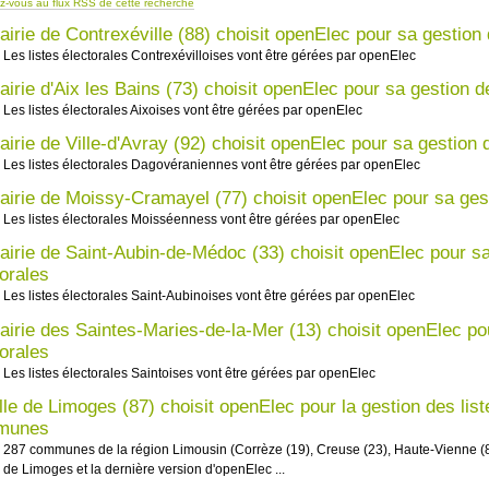
-vous au flux RSS de cette recherche
airie de Contrexéville (88) choisit openElec pour sa gestion 
Les listes électorales Contrexévilloises vont être gérées par openElec
irie d'Aix les Bains (73) choisit openElec pour sa gestion de
Les listes électorales Aixoises vont être gérées par openElec
irie de Ville-d'Avray (92) choisit openElec pour sa gestion d
Les listes électorales Dagovéraniennes vont être gérées par openElec
airie de Moissy-Cramayel (77) choisit openElec pour sa gest
Les listes électorales Moisséenness vont être gérées par openElec
airie de Saint-Aubin-de-Médoc (33) choisit openElec pour sa
torales
Les listes électorales Saint-Aubinoises vont être gérées par openElec
airie des Saintes-Maries-de-la-Mer (13) choisit openElec pou
torales
Les listes électorales Saintoises vont être gérées par openElec
ille de Limoges (87) choisit openElec pour la gestion des lis
munes
287 communes de la région Limousin (Corrèze (19), Creuse (23), Haute-Vienne (
de Limoges et la dernière version d'openElec ...