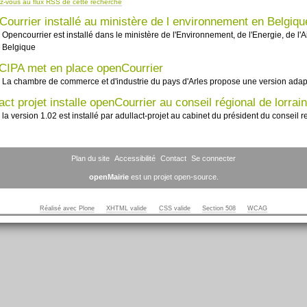
-vous au flux RSS de cette recherche
Courrier installé au ministère de l environnement en Belgiq
Opencourrier est installé dans le ministère de l'Environnement, de l'Energie, de l
Belgique
CIPA met en place openCourrier
La chambre de commerce et d'industrie du pays d'Arles propose une version ada
act projet installe openCourrier au conseil régional de lorrai
la version 1.02 est installé par adullact-projet au cabinet du président du conseil 
Plan du site
Accessibilité
Contact
Se connecter
openMairie
est un projet open-source.
Réalisé avec Plone
XHTML valide
CSS valide
Section 508
WCAG