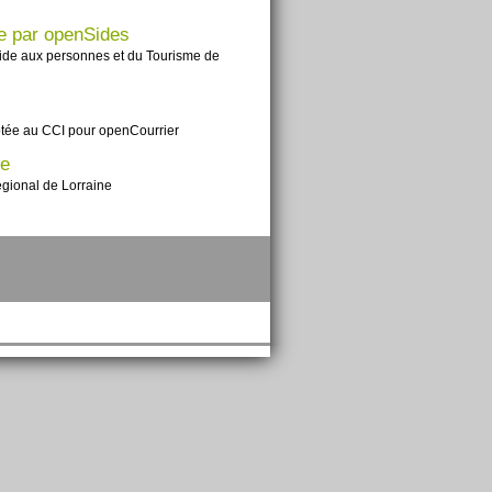
ue par openSides
'Aide aux personnes et du Tourisme de
ptée au CCI pour openCourrier
ne
regional de Lorraine