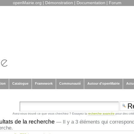
openMairie.org
|
Démonstration
|
Documentation
|
Forum
tion
Catalogue
Framework
Communauté
Autour d'openMairie
Actu
Avez-vous trouvé ce que vous cherchiez ? Essayez la
recherche avancée
pour des crit
ltats de la recherche
—
Il y a 3 éléments qui correspon
erche.