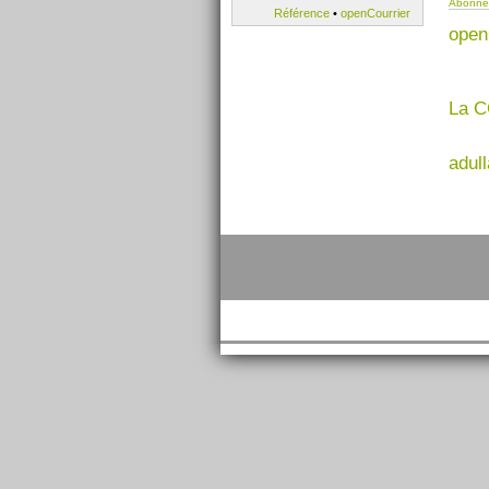
Abonnez
Référence
•
openCourrier
open
La C
adull