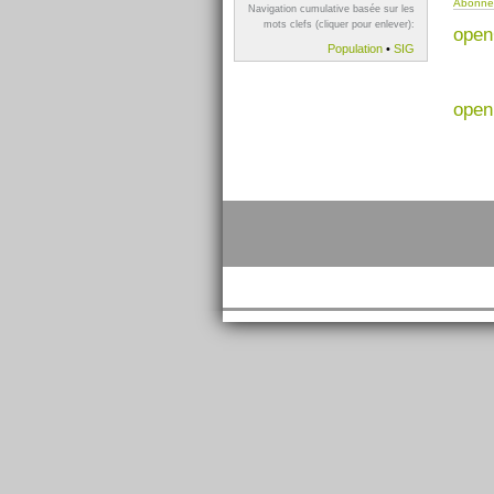
Abonnez
Navigation cumulative basée sur les
mots clefs (cliquer pour enlever):
open
Population
•
SIG
open