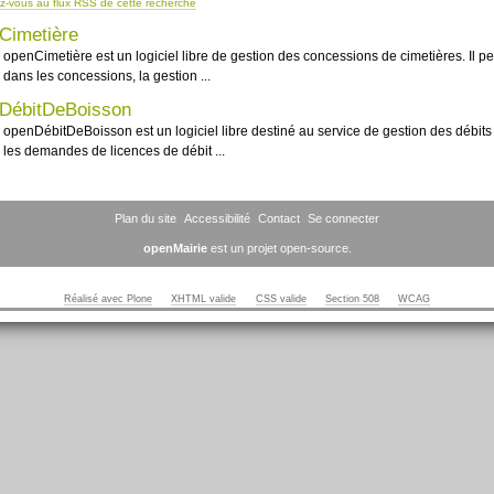
-vous au flux RSS de cette recherche
Cimetière
openCimetière est un logiciel libre de gestion des concessions de cimetières. Il pe
dans les concessions, la gestion ...
DébitDeBoisson
openDébitDeBoisson est un logiciel libre destiné au service de gestion des débits 
les demandes de licences de débit ...
Plan du site
Accessibilité
Contact
Se connecter
openMairie
est un projet open-source.
Réalisé avec Plone
XHTML valide
CSS valide
Section 508
WCAG