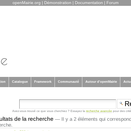
openMairie.org
|
Démonstration
|
Documentation
|
Forum
tion
Catalogue
Framework
Communauté
Autour d'openMairie
Actu
Avez-vous trouvé ce que vous cherchiez ? Essayez la
recherche avancée
pour des crit
ltats de la recherche
—
Il y a 2 éléments qui correspon
erche.