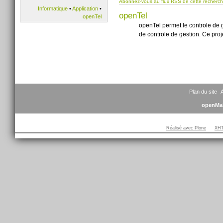
Abonnez-vous au flux RSS de cette recherc
Informatique
•
Application
•
openTel
openTel
openTel permet le controle de 
de controle de gestion. Ce projet
Plan du site
A
openMai
Réalisé avec Plone
XHT