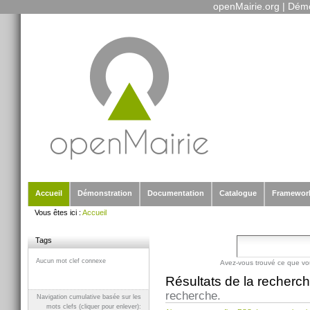
openMairie.org
|
Démo
Outils
Aller
personnels
au
contenu.
|
Aller
à
la
navigation
Sections
Accueil
Démonstration
Documentation
Catalogue
Framewor
Vous êtes ici :
Accueil
Tags
Aucun mot clef connexe
Avez-vous trouvé ce que vo
Résultats de la recherc
recherche.
Navigation cumulative basée sur les
mots clefs (cliquer pour enlever):